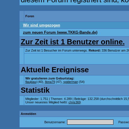
Foren
Wir sind umgezogen
zum neuen Forum (www.TKKG-Bande.de)
Zur Zeit ist 1 Benutzer online.
Zur Zeit ist 1 Besucher im Forum unterwegs.
Rekord:
336 Benutzer am 2
Aktuelle Ereignisse
Wir gratulieren zum Geburtstag:
flauipaui
(40),
Ilona79
(47),
spiderman
(54)
Statistik
Mitglieder: 1.751 | Themen: 4.289 | Beiträge: 132.258 (durchschnittlich 15,
Unser neuestes Mitglied heißt:
chris369
.
Anmelden
Benutzername:
Passwor