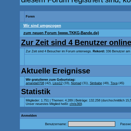
Foren
Wir sind umgezogen
zum neuen Forum (www.TKKG-Bande.de)
Zur Zeit sind 4 Benutzer online
Zur Zeit sind 4 Besucher im Forum unterwegs.
Rekord:
336 Benutzer am
Aktuelle Ereignisse
Wir gratulieren zum Geburtstag:
amanda0708
(42),
Lissi12
(33),
Nomad
(31),
Simbabe
(49),
Tova
(45)
Statistik
Mitglieder: 1.751 | Themen: 4.289 | Beiträge: 132.258 (durchschnittlich 15,
Unser neuestes Mitglied heißt:
chris369
.
Anmelden
Benutzername:
Passwor