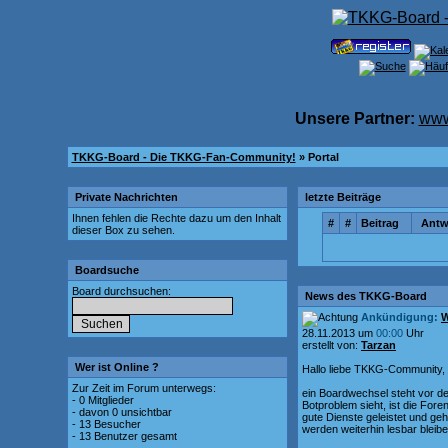
Unsere Partner:
www
TKKG-Board - Die TKKG-Fan-Community!
» Portal
Private Nachrichten
letzte Beiträge
Ihnen fehlen die Rechte dazu um den Inhalt
#
#
Beitrag
Antw
dieser Box zu sehen.
Boardsuche
Board durchsuchen:
News des TKKG-Board
Ankündigung:
W
28.11.2013 um
00:00
Uhr
erstellt von:
Tarzan
Wer ist Online ?
Hallo liebe TKKG-Community,
Zur Zeit im Forum unterwegs:
ein Boardwechsel steht vor d
- 0 Mitglieder
Botproblem sieht, ist die For
- davon 0 unsichtbar
gute Dienste geleistet und geh
- 13 Besucher
werden weiterhin lesbar bleibe
- 13 Benutzer gesamt