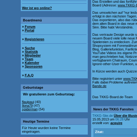
Das Erstellen und das fortfü
Board (Adresse:
www.TKKG-B
Wer ist wo online?
Das umswitchen auf "nur lesb
erfolgt in den nächsten Tagen
Das exportieren, also das rüb
Boardmenü
dem alten Board in das neue ma
»
Forum
Sinn. Bitte habt Verständnis.
»
Portal
Das vertraute Design wurde so
neuem Board viele tolle neue 
»
Registrieren
Spielereien zu entdecken. Zu
Shopsystem mit Forenwährung,
»
Suche
Blog, Galleriefunktion, Fanfic
»
Statistik
YouTube Videos ins eigene Pro
»
Mitglieder
man geschrieben hat, Notizzet
»
Team
verfügbarem Chatraum, Countd
»
Kalender
Ignore-other-User-Funktion, 
»
Sponsoren
In Kürze werden auch Quizze
»
F.A.Q
Bitte registriert unter
www.TKK
Falls dabei Probleme auftreten,
Bande.de
Geburtstage
Wir gratulieren zum Geburtstag:
Das TKKG-Board.de-Team
flauipaui
(40)
Ilona79
(47)
spiderman
(54)
News der TKKG Fansites
TKKG-Site.de
Über die Illu
15.05.2013 um
06:28
Uhr
Heutige Termine
erstellt von:
acquire
Für Heute wurden keine Termine
eingetragen.
Zitat: