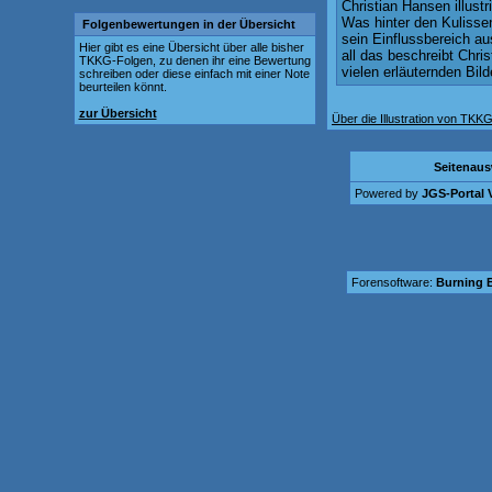
Christian Hansen illust
Was hinter den Kulisse
Folgenbewertungen in der Übersicht
sein Einflussbereich a
Hier gibt es eine Übersicht über alle bisher
all das beschreibt Chris
TKKG-Folgen, zu denen ihr eine Bewertung
vielen erläuternden Bild
schreiben oder diese einfach mit einer Note
beurteilen könnt.
zur Übersicht
Über die Illustration von TK
Seitenau
Powered by
JGS-Portal V
Forensoftware:
Burning B