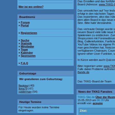
Das Erstellen und das fortfü
Board (Adresse:
www.TKKG-B
Wer ist wo online?
Das umswitchen auf "nur lesb
erfolgt in den nächsten Tagen
Das exportieren, also das rüb
Boardmenü
dem alten Board in das neue ma
»
Forum
Sinn. Bitte habt Verständnis.
»
Portal
Das vertraute Design wurde so
neuem Board viele tolle neue 
»
Registrieren
Spielereien zu entdecken. Zu
Shopsystem mit Forenwährung,
»
Suche
Blog, Galleriefunktion, Fanfic
»
Statistik
YouTube Videos ins eigene Pro
»
Mitglieder
man geschrieben hat, Notizzet
»
Team
verfügbarem Chatraum, Countd
»
Kalender
Ignore-other-User-Funktion, 
»
Sponsoren
In Kürze werden auch Quizze
»
F.A.Q
Bitte registriert unter
www.TKK
Falls dabei Probleme auftreten,
Bande.de
Geburtstage
Wir gratulieren zum Geburtstag:
Das TKKG-Board.de-Team
flauipaui
(40)
Ilona79
(47)
spiderman
(54)
News der TKKG Fansites
TKKG-Site.de
Über die Illu
15.05.2013 um
06:28
Uhr
Heutige Termine
erstellt von:
acquire
Für Heute wurden keine Termine
eingetragen.
Zitat: