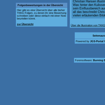
Christian Hansen illust
Was hinter den Kulisse
Folgenbewertungen in der Übersicht
sein Einflussbereich a
Hier gibt es eine Übersicht über alle bisher
all das beschreibt Chris
TKKG-Folgen, zu denen ihr eine Bewertung
vielen erläuternden Bild
schreiben oder diese einfach mit einer Note
beurteilen könnt.
zur Übersicht
Über die Illustration von TK
Seitenau
Powered by
JGS-Portal V
Forensoftware:
Burning B