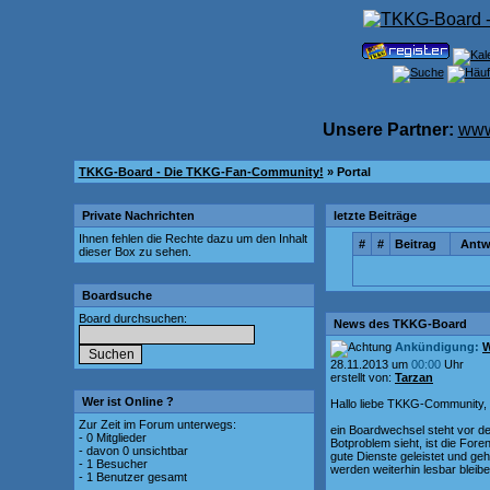
Unsere Partner:
www
TKKG-Board - Die TKKG-Fan-Community!
» Portal
Private Nachrichten
letzte Beiträge
Ihnen fehlen die Rechte dazu um den Inhalt
#
#
Beitrag
Antw
dieser Box zu sehen.
Boardsuche
Board durchsuchen:
News des TKKG-Board
Ankündigung:
W
28.11.2013 um
00:00
Uhr
erstellt von:
Tarzan
Wer ist Online ?
Hallo liebe TKKG-Community,
Zur Zeit im Forum unterwegs:
ein Boardwechsel steht vor d
- 0 Mitglieder
Botproblem sieht, ist die For
- davon 0 unsichtbar
gute Dienste geleistet und geh
- 1 Besucher
werden weiterhin lesbar bleibe
- 1 Benutzer gesamt