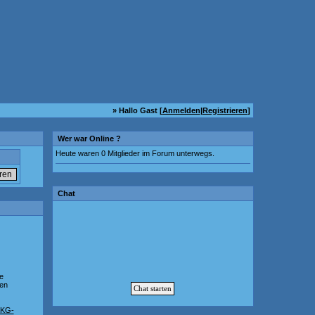
» Hallo Gast [
Anmelden
|
Registrieren
]
Wer war Online ?
Heute waren 0 Mitglieder im Forum unterwegs.
Chat
e
ten
KG-