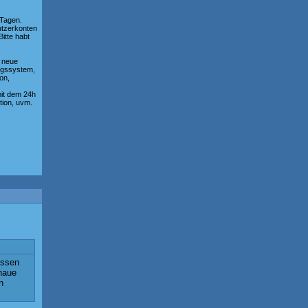
 Tagen.
utzerkonten
itte habt
e neue
ngssystem,
on,
mit dem 24h
tion, uvm.
issen
naue
n