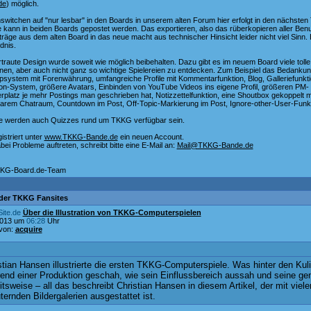
de
) möglich.
witchen auf "nur lesbar" in den Boards in unserem alten Forum hier erfolgt in den nächsten
 kann in beiden Boards gepostet werden. Das exportieren, also das rüberkopieren aller Ben
träge aus dem alten Board in das neue macht aus technischer Hinsicht leider nicht viel Sinn. B
dnis.
traute Design wurde soweit wie möglich beibehalten. Dazu gibt es im neuem Board viele toll
nen, aber auch nicht ganz so wichtige Spielereien zu entdecken. Zum Beispiel das Bedanku
psystem mit Forenwährung, umfangreiche Profile mit Kommentarfunktion, Blog, Galleriefunkti
ion-System, größere Avatars, Einbinden von YouTube Videos ins eigene Profil, größeren PM-
rplatz je mehr Postings man geschrieben hat, Notizzettelfunktion, eine Shoutbox gekoppelt 
arem Chatraum, Countdown im Post, Off-Topic-Markierung im Post, Ignore-other-User-Funk
e werden auch Quizzes rund um TKKG verfügbar sein.
gistriert unter
www.TKKG-Bande.de
ein neuen Account.
abei Probleme auftreten, schreibt bitte eine E-Mail an:
Mail@TKKG-Bande.de
KG-Board.de-Team
der TKKG Fansites
ite.de
Über die Illustration von TKKG-Computerspielen
2013 um
06:28
Uhr
 von:
acquire
:
stian Hansen illustrierte die ersten TKKG-Computerspiele. Was hinter den Kul
end einer Produktion geschah, wie sein Einflussbereich aussah und seine ge
itsweise – all das beschreibt Christian Hansen in diesem Artikel, der mit viele
uternden Bildergalerien ausgestattet ist.