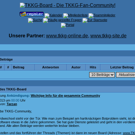
Unsere Partner:
www.tkkg-online.de
,
www.tkkg-site.de
 Beiträge
#
#
Beitrag
Antworten
Autor
Hits
Letzter Beitrag
des TKKG-Board
Ankündigung:
Wichtige Info für die gesammte Community
2013 um
00:00
Uhr
 von:
Tarzan
iebe TKKG-Community,
rdwechsel steht vor der Tür. Wie man zum Beispiel am hartknäckigen Botproblem sieht, ist di
ftware etwas in die Jahre gekommen. Sie hat gute Dienste geleistet und geht in den verdien
nd. Alle alten Beiträge werden weiterhin lesbar bleiben.
tellen und das fortführen der Threads (Themen) ist dann im neuen Board (Adresse:
www.TK