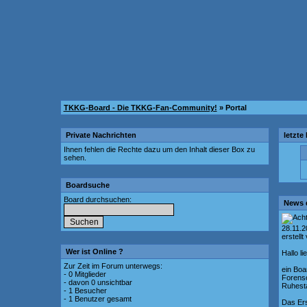
TKKG-Board - Die TKKG-Fan-Community!
» Portal
Private Nachrichten
letzte
Ihnen fehlen die Rechte dazu um den Inhalt dieser Box zu
sehen.
Boardsuche
Board durchsuchen:
News 
28.11.
erstellt
Wer ist Online ?
Hallo l
Zur Zeit im Forum unterwegs:
ein Boa
- 0 Mitglieder
Forenso
- davon 0 unsichtbar
Ruhesta
- 1 Besucher
- 1 Benutzer gesamt
Das Ers