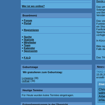
Bande.
Wer ist wo online?
Das ums
Solange
und Bei
Verstän
Boardmenü
»
Forum
Das ver
»
Portal
Funktio
ein Sho
Fanfict
»
Registrieren
Speiche
verfügb
»
Suche
»
Statistik
In Kürz
»
Mitglieder
»
Team
Bitte re
»
Kalender
Falls d
»
Sponsoren
Das TK
»
F.A.Q
News 
Geburtstage
TKKG-S
Wir gratulieren zum Geburtstag:
15.05.
erstellt
Lynwarea
(38)
redhair
(39)
Zitat
Chri
Heutige Termine
währ
Für Heute wurden keine Termine eingetragen.
Arbe
erlä
Folgenbewertungen in der Übersicht